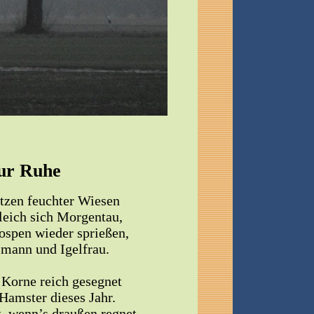
ur Ruhe
tzen feuchter Wiesen
leich sich Morgentau,
ospen wieder sprießen,
lmann und Igelfrau.
 Korne reich gesegnet
 Hamster dieses Jahr.
ht, wenn’s draußen regnet,