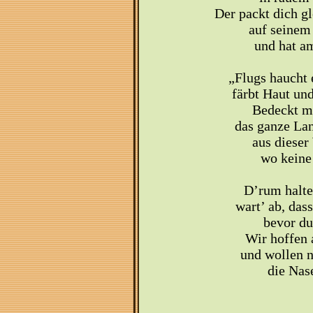
Der packt dich g
auf seinem 
und hat am
„Flugs haucht e
färbt Haut un
Bedeckt mi
das ganze Lan
aus dieser
wo keine
D’rum halte
wart’ ab, dass
bevor du
Wir hoffen 
und wollen n
die Nase