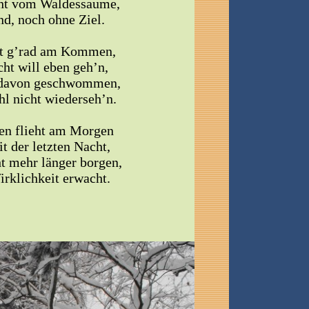
eht vom Waldessaume,
d, noch ohne Ziel.
st g’rad am Kommen,
ht will eben geh’n,
 davon geschwommen,
hl nicht wiederseh’n.
en flieht am Morgen
t der letzten Nacht,
ht mehr länger borgen,
rklichkeit erwacht.