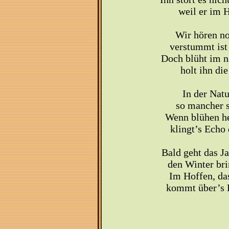
weil er im H
Wir hören no
verstummt ist 
Doch blüht im nä
holt ihn di
In der Natu
so mancher s
Wenn blühen he
klingt’s Echo 
Bald geht das J
den Winter bri
Im Hoffen, das
kommt über’s L