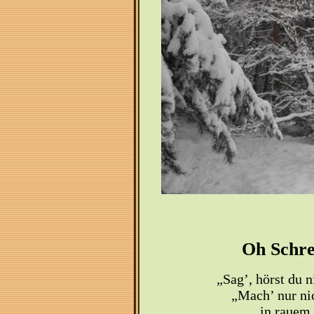
Oh Schre
„Sag’, hörst du n
„Mach’ nur nic
in rauem 