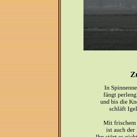
Z
In Spinnenne
fängt perleng
und bis die Kn
schläft Ige
Mit frischem
ist auch der
Ihn stört es nic